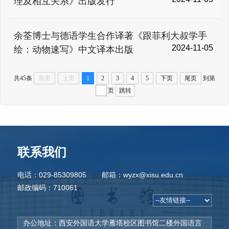
理及相互关系》出版发行
余荃博士与德语学生合作译著《跟菲利大叔学手
2024-11-05
绘：动物速写》中文译本出版
共45条
首页
上页
1
2
3
4
5
下页
尾页
到第
页
跳转
联系我们
电话：029-85309805
邮箱：wyzx@xisu.edu.cn
邮政编码：710061
办公地址：西安外国语大学雁塔校区图书馆二楼外国语言