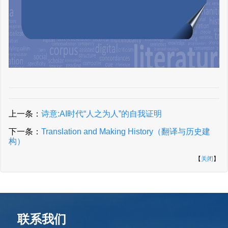
上一条：
诗意:AI时代“人之为人”的自我证明
下一条：
Translation and Making History（翻译与历史建
构）
【
关闭
】
联系我们